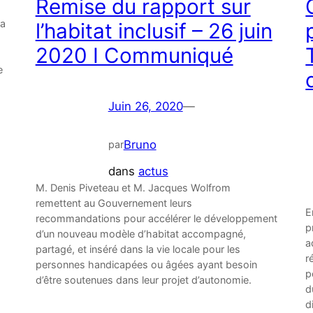
Remise du rapport sur
La
l’habitat inclusif – 26 juin
2020 I Communiqué
e
Juin 26, 2020
—
Bruno
par
dans
actus
M. Denis Piveteau et M. Jacques Wolfrom
remettent au Gouvernement leurs
E
recommandations pour accélérer le développement
p
d’un nouveau modèle d’habitat accompagné,
a
partagé, et inséré dans la vie locale pour les
r
personnes handicapées ou âgées ayant besoin
p
d’être soutenues dans leur projet d’autonomie.
d
d