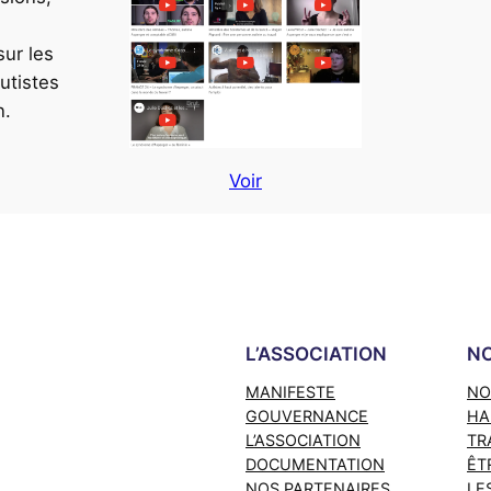
ur les
utistes
n.
Voir
L’ASSOCIATION
NO
MANIFESTE
NO
GOUVERNANCE
HA
L’ASSOCIATION
TR
DOCUMENTATION
ÊT
NOS PARTENAIRES
LE