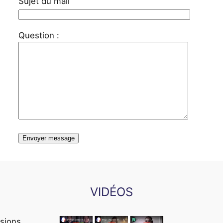
Sujet du mail
Question :
VIDÉOS
sions,