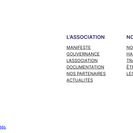
L’ASSOCIATION
NO
MANIFESTE
NO
GOUVERNANCE
HA
L’ASSOCIATION
TR
DOCUMENTATION
ÊT
NOS PARTENAIRES
LE
ACTUALITÉS
tés
.